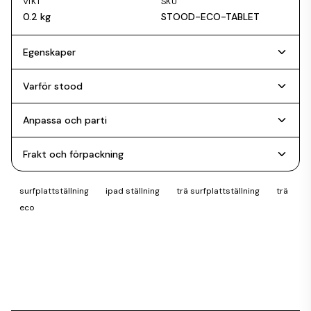
VIKT
SKU
0.2 kg
STOOD-ECO-TABLET
Egenskaper
Varför stood
Anpassa och parti
Frakt och förpackning
surfplattställning
ipad ställning
trä surfplattställning
trä
eco