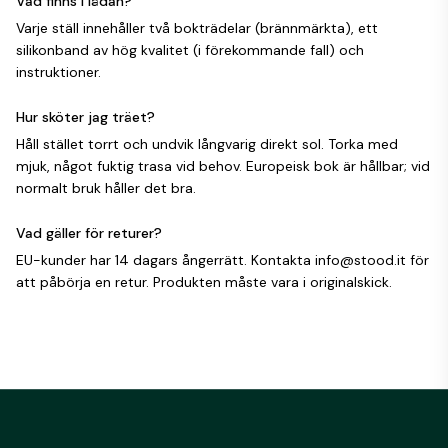
Vad finns i lådan?
Varje ställ innehåller två bokträdelar (brännmärkta), ett
silikonband av hög kvalitet (i förekommande fall) och
instruktioner.
Hur sköter jag träet?
Håll stället torrt och undvik långvarig direkt sol. Torka med
mjuk, något fuktig trasa vid behov. Europeisk bok är hållbar; vid
normalt bruk håller det bra.
Vad gäller för returer?
EU-kunder har 14 dagars ångerrätt. Kontakta info@stood.it för
att påbörja en retur. Produkten måste vara i originalskick.