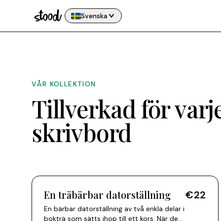
Svenska
VÅR KOLLEKTION
Tillverkad för varj
skrivbord
En träbärbar datorställning
€22
En bärbar datorställning av två enkla delar i
bokträ som sätts ihop till ett kors. När den