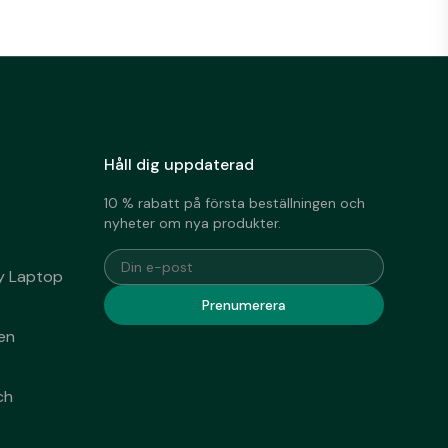
Håll dig uppdaterad
10 % rabatt på första beställningen och
nyheter om nya produkter.
Din e-post
dy Laptop
Prenumerera
en
ch