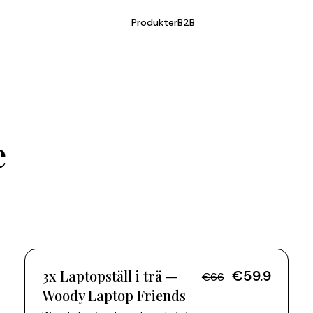
Produkter
B2B
e
3x
3x Laptopställ i trä —
€59.9
€66
Woody Laptop Friends