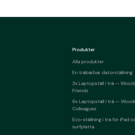
Produkter
Alla produkter
En träbärbar datorställning
3x Laptopställ i trä — Woo
Friends
6x Laptopställ i trä — Wood
Colleagues
Eco-ställning i trä för iPad o
surfplatta