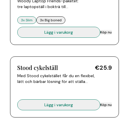
Woody Laptop Friends-paketet:
tre laptopställ i bokträ till
paketpris. Varje ställ monteras till
ett kors av två delar. Välj 3x Slim
3x Slim
3x Big boned
eller 3x Big boned. Passar alla
laptops från 10 till 15 tum.
Lägg i varukorg
Köp nu
Stood cykelställ
€25.9
Med Stood cykelstället får du en flexibel,
lätt och bärbar lösning för att ställa
cykeln var och när du vill. Snabb
montering, platsbesparande. Handgjort
av europeisk bok. EU- och FSC-
certifierat.
Lägg i varukorg
Köp nu