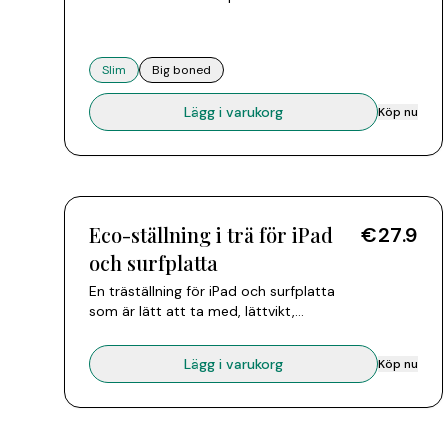
inte används kan delarna tas isär och
fästas vid datorn med ett silikonband.
Passar alla bärbara datorer från 10 till 15
Slim
Big boned
tum.
Lägg i varukorg
Köp nu
Eco-ställning i trä för iPad
€27.9
och surfplatta
En träställning för iPad och surfplatta
som är lätt att ta med, lättvikt,
miljövänlig och praktisk. Två delar sätts
ihop och håller iPad eller surfplattan
Lägg i varukorg
Köp nu
lodrätt och säkert för en bekvämare,
sundare hållning när du arbetar, tittar på
video eller följer ett recept.