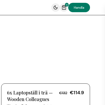
0
Handla
6x
6x Laptopställ i trä —
€114.9
€132
Wooden Colleagues