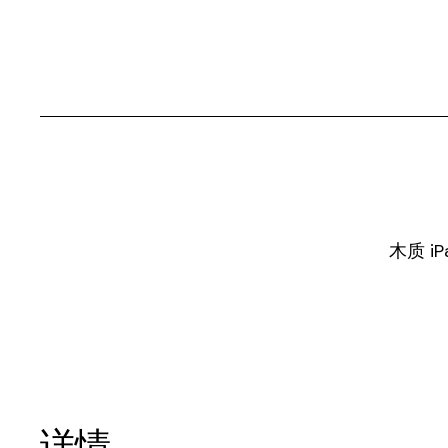
木质 
详情