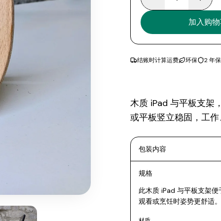
加入购物
结账时计算运费
环保
2 年
木质 iPad 与平板支
或平板竖立稳固，工作
包装内容
规格
此木质 iPad 与平板
观看或烹饪时姿势更舒适
材质