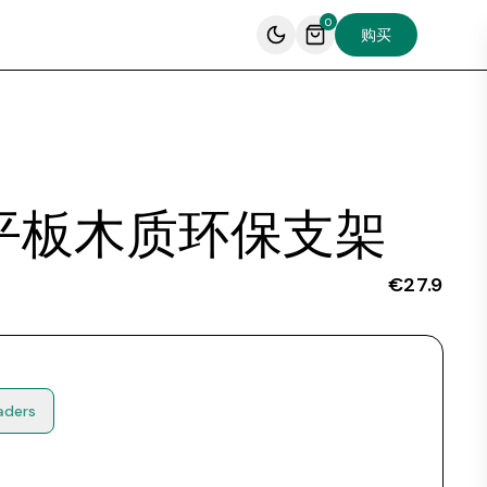
0
购买
 与平板木质环保支架
€27.9
aders