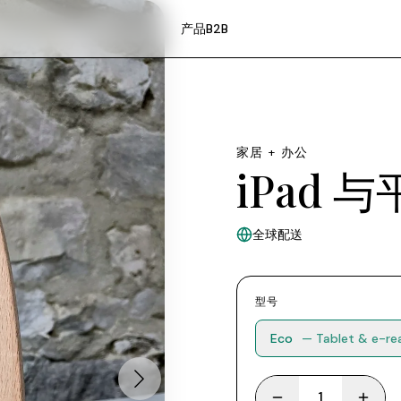
产品
B2B
家居 + 办公
iPad
全球配送
型号
Eco
— Tablet & e-re
1