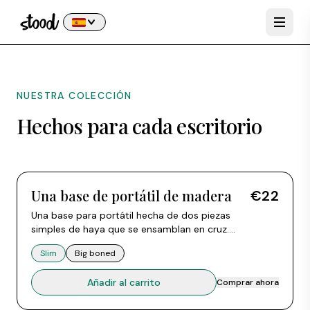
NUESTRA COLECCIÓN
Hechos para cada escritorio
Una base de portátil de madera
€22
Una base para portátil hecha de dos piezas
simples de haya que se ensamblan en cruz.
Cuando no la usas, las dos piezas se
Slim
Big boned
desmontan y se sujetan al portátil con una
banda de silicona. Compatible con todos los
Añadir al carrito
Comprar ahora
portátiles de 10 a 15 pulgadas.