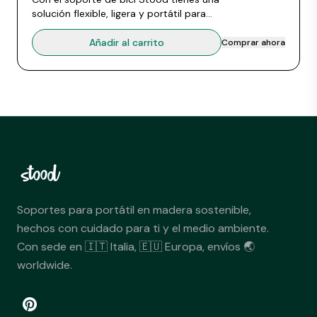
solución flexible, ligera y portátil para
aparcar la bici donde y cuando quieras.
Montaje rápido, poco espacio. Hecho a
Añadir al carrito
Comprar ahora
mano en haya europea. Certificado UE y
FSC.
Soportes para portátil en madera sostenible,
hechos con cuidado para ti y el medio ambiente.
Con sede en 🇮🇹 Italia, 🇪🇺 Europa, envíos 🌏
worldwide.