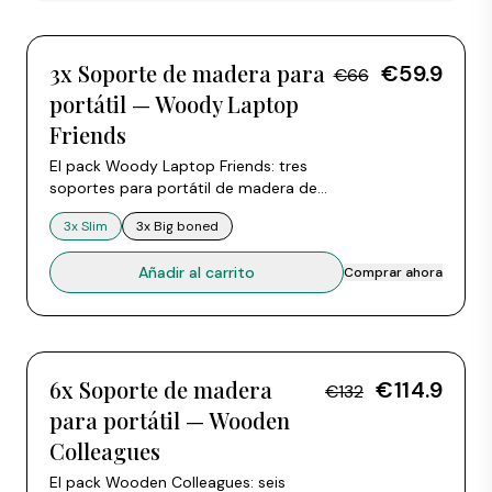
3x
3x Soporte de madera para
€59.9
€66
portátil — Woody Laptop
Friends
El pack Woody Laptop Friends: tres
soportes para portátil de madera de
haya a precio pack. Cada soporte se
3x Slim
3x Big boned
monta en cruz con dos piezas. Elige 3x
Slim o 3x Big boned. Compatible con
Añadir al carrito
Comprar ahora
todos los portátiles de 10 a 15
pulgadas.
6x
6x Soporte de madera
€114.9
€132
para portátil — Wooden
Colleagues
El pack Wooden Colleagues: seis