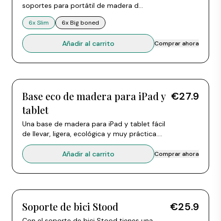
soportes para portátil de madera de
haya a precio pack. Cada soporte se
6x Slim
6x Big boned
monta en cruz con dos piezas. Elige
6x Slim o 6x Big boned. Compatible
Añadir al carrito
Comprar ahora
con todos los portátiles de 10 a 15
pulgadas.
Base eco de madera para iPad y
€27.9
tablet
Una base de madera para iPad y tablet fácil
de llevar, ligera, ecológica y muy práctica.
Dos piezas se encajan para mantener el iPad
o la tablet en vertical y seguros, con una
Añadir al carrito
Comprar ahora
posición más cómoda y sana al trabajar, ver
un vídeo o seguir una receta.
Soporte de bici Stood
€25.9
Con el soporte de bici Stood tienes una