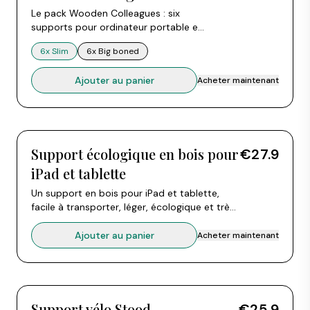
Le pack Wooden Colleagues : six
supports pour ordinateur portable en
bois de hêtre à prix groupé. Chaque
6x Slim
6x Big boned
support s'assemble en croix à partir
de deux pièces. Choisissez 6x Slim ou
Ajouter au panier
Acheter maintenant
6x Big boned. Compatible avec tous
les ordinateurs portables de 10 à 15
pouces.
Support écologique en bois pour
€27.9
iPad et tablette
Un support en bois pour iPad et tablette,
facile à transporter, léger, écologique et très
pratique. Deux pièces s'assemblent pour
maintenir votre iPad ou tablette droit et en
Ajouter au panier
Acheter maintenant
sécurité, pour une position plus confortable
et saine en travaillant, en regardant une
vidéo ou en suivant une recette.
Support vélo Stood
€25.9