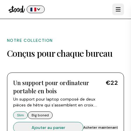
NOTRE COLLECTION
Conçus pour chaque bureau
Un support pour ordinateur
€22
portable en bois
Un support pour laptop composé de deux
pièces de hêtre qui s'assemblent en croix.
Inutilisé, les deux parties se démontent et se
Slim
Big boned
fixent au laptop avec une bande silicone.
Convient à tous les ordinateurs portables de 10
Ajouter au panier
Acheter maintenant
à 15 pouces.