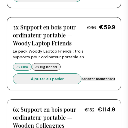
3x
3x Support en bois pour
€59.9
€66
ordinateur portable —
Woody Laptop Friends
Le pack Woody Laptop Friends : trois
supports pour ordinateur portable en
bois de hêtre à prix groupé. Chaque
3x Slim
3x Big boned
support s'assemble en croix à partir
de deux pièces. Choisissez 3x Slim ou
Ajouter au panier
Acheter maintenant
3x Big boned. Compatible avec tous
les ordinateurs portables de 10 à 15
pouces.
6x
6x Support en bois pour
€114.9
€132
ordinateur portable —
Wooden Colleagues