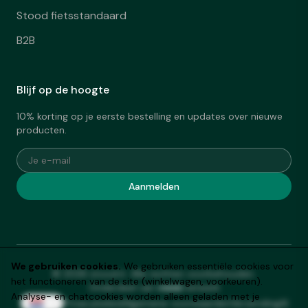
Stood fietsstandaard
B2B
Blijf op de hoogte
10% korting op je eerste bestelling en updates over nieuwe
producten.
Je e-mail
Aanmelden
We gebruiken cookies.
We gebruiken essentiële cookies voor
© 2026 stood.it. Alle rechten voorbehouden.
het functioneren van de site (winkelwagen, voorkeuren).
ommi
Onderdeel van
netwerk
Analyse- en chatcookies worden alleen geladen met je
Privacybeleid
Algemene voorwaarden
Verzending
AI