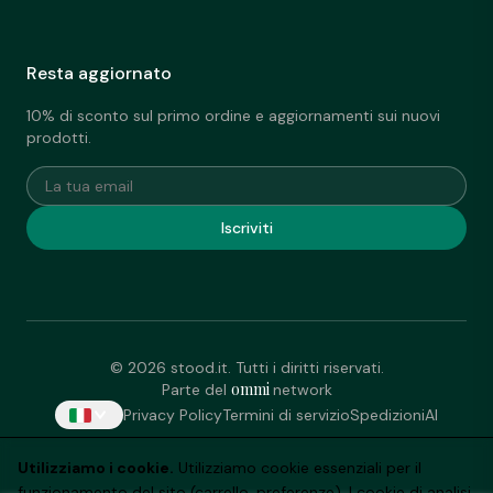
Resta aggiornato
10% di sconto sul primo ordine e aggiornamenti sui nuovi
prodotti.
La tua email
Iscriviti
© 2026 stood.it. Tutti i diritti riservati.
ommi
Parte del
network
Privacy Policy
Termini di servizio
Spedizioni
AI
Utilizziamo i cookie.
Utilizziamo cookie essenziali per il
funzionamento del sito (carrello, preferenze). I cookie di analisi