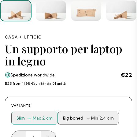
CASA + UFFICIO
Un supporto per laptop
in legno
€22
Spedizione worldwide
B2B from 11,98 €/unità · da 51 unità
VARIANTE
Slim
— Max 2 cm
Big boned
— Min 2,4 cm