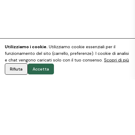
Utilizziamo i cookie.
Utilizziamo cookie essenziali per il
funzionamento del sito (carrello, preferenze). I cookie di analisi
e chat vengono caricati solo con il tuo consenso.
Scopri di più
Rifiuta
Accetta
PERCHÉ SCEGLIERE STOOD
Design che rispetta la natura e