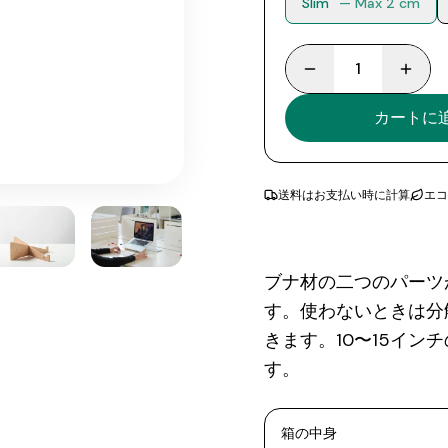
Slim
— Max 2 cm
1
カートに
送料はお支払い時に計算
エコ
ブナ材の二つのパーツ
す。使わないときは分
きます。10〜15イ
す。
箱の中身