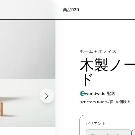
商品
B2B
ホーム＋オフィス
木製ノ
ド
worldwide 配送
B2B from 11,98 €/個 · 51個以上
バリアント