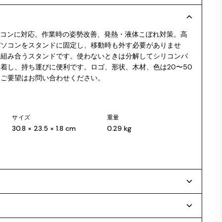
パソコンに対応。作業時の姿勢改善、発熱・液体こぼれ対策。高
パソコンをスタンドに固定し、移動時も外す必要がありませ
に組み合うスタンドです。使わないときは分解してシリコンバ
着し、持ち運びに便利です。ロゴ、形状、木材、色は20〜50
。ご要望はお問い合わせください。
サイズ
重量
30.8 × 23.5 × 1.8 cm
0.29 kg