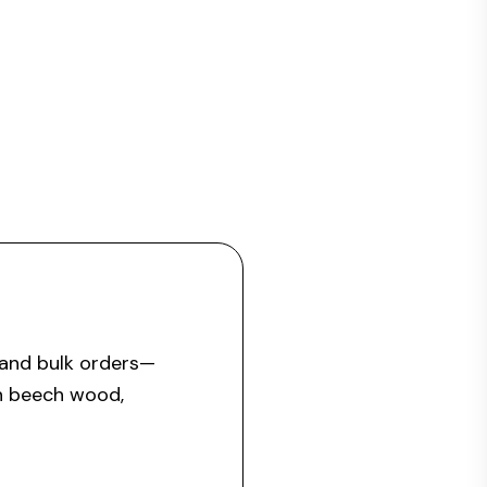
 and bulk orders—
an beech wood,