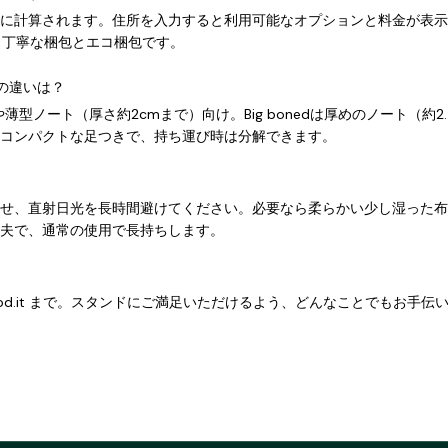
に計算されます。住所を入力すると利用可能なオプションと料金が表示
 配送、丁寧な梱包とエコ梱包です。
edの違いは？
okや薄型ノート（厚さ約2cmまで）向け。Big bonedは厚めのノート（約2
コンパクトな足つきで、持ち運び時は分解できます。
せ、直射日光を長時間避けてください。必要なら柔らかい少し湿った布
夫で、通常の使用で長持ちします。
stood.it まで。スタンドにご満足いただけるよう、どんなことでもお手伝