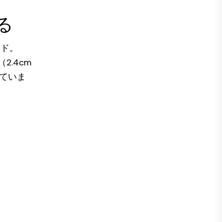
る
ンド。
2.4cm
していま