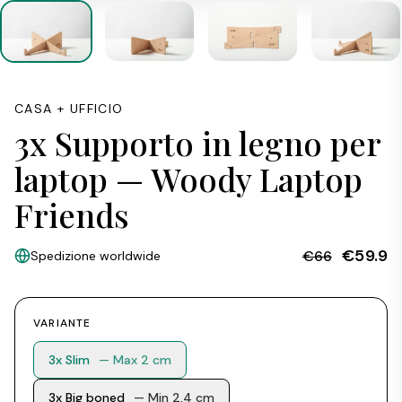
CASA + UFFICIO
3x Supporto in legno per
laptop — Woody Laptop
Friends
€59.9
€66
Spedizione worldwide
VARIANTE
3x Slim
— Max 2 cm
3x Big boned
— Min 2,4 cm