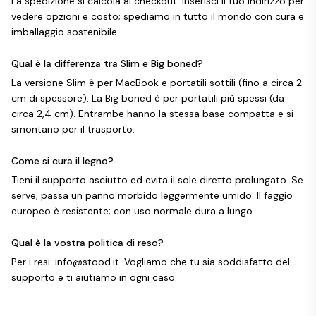
La spedizione si calcola al checkout. Inserisci il tuo indirizzo per
vedere opzioni e costo; spediamo in tutto il mondo con cura e
imballaggio sostenibile.
Qual è la differenza tra Slim e Big boned?
La versione Slim è per MacBook e portatili sottili (fino a circa 2
cm di spessore). La Big boned è per portatili più spessi (da
circa 2,4 cm). Entrambe hanno la stessa base compatta e si
smontano per il trasporto.
Come si cura il legno?
Tieni il supporto asciutto ed evita il sole diretto prolungato. Se
serve, passa un panno morbido leggermente umido. Il faggio
europeo è resistente; con uso normale dura a lungo.
Qual è la vostra politica di reso?
Per i resi: info@stood.it. Vogliamo che tu sia soddisfatto del
supporto e ti aiutiamo in ogni caso.