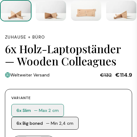
ZUHAUSE + BÜRO
6x Holz-Laptopständer
— Wooden Colleagues
€114.9
€132
Weltweiter Versand
VARIANTE
6x Slim
— Max 2 cm
6x Big boned
— Min 2,4 cm