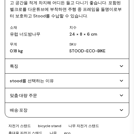
고 공간을 적게 차지해 어디든 들고 다니기 좋습니다. 포함된
벨크로를 다운튜브에 부착하면 주행 중 프레임을 돌맹이로부
터 보호하고 Stood를 수납할 수 있습니다.
소재
치수
유럽 너도밤나무
24 × 8 × 6 cm
무게
SKU
0.18 kg
STOOD-ECO-BIKE
특징
stood를 선택하는 이유
맞춤·대량 주문
배송·포장
자전거 스탠드
bicycle stand
나무 자전거 스탠드
휴대용 자전거 스탠드
나무
eco